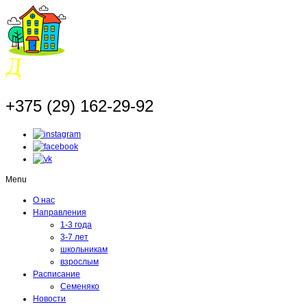
+375 (29) 162-29-92
Menu
О нас
Направления
1-3 года
3-7 лет
школьникам
взрослым
Расписание
Семеняко
Новости