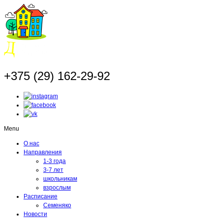
+375 (29) 162-29-92
Menu
О нас
Направления
1-3 года
3-7 лет
школьникам
взрослым
Расписание
Семеняко
Новости