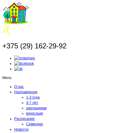
+375 (29) 162-29-92
Menu
О нас
Направления
1-3 года
3-7 лет
школьникам
взрослым
Расписание
Семеняко
Новости