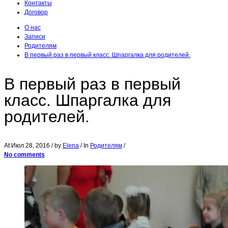
Контакты
Договор
О нас
Записи
Родителям
В первый раз в первый класс. Шпаргалка для родителей.
В первый раз в первый
класс. Шпаргалка для
родителей.
At
Июл 28, 2016
/ by
Elena
/ In
Родителям
/
No comments