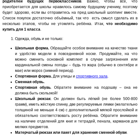
родителей будущих первоклассников
. Важно, чтобы всё, что
приобретается для школы нравилось самому будущему ученику, поэтому
будет здорово, если вы отправитесь на пред школьный шоппинг вместе.
Список покупок достаточно объёмный, так что есть смысл сделать их в
несколько этапов, чтобы не утомлять ребёнка. Итак,
что необходимо
купить для 1 класса
.
Одежда, обувь и не только:
Школьная форма.
Обращайте особое внимание на качество ткани
и удобство модели в повседневной носке. Продумайте, на что
можно сменить основной комплект в случае загрязнения или
кардинальной смены погоды – будь то жара (обычно в сентябре и
мае) или мороз (зимний период).
Спортивная форма.
Для улицы и
спортивного зала
.
Сменная обувь.
Спортивная обувь
. Обратите внимание на подошву – она не
должна быть скользкой!
Школьный рюкзак
. Он должен быть лёгкий (не более 500-800
грамм), иметь жёсткую спинку, две регулируемые лямки (желательно
толщиной не меньше 4 см) с дополнительной мягкой прослойкой и
обязательно соответствовать росту ребёнка. Обратите внимание
на наличие отделений для книг и тетрадей, пенала, карманов для
мелких предметов.
Матерчатый рюкзак или пакет для хранения сменной обуви
.