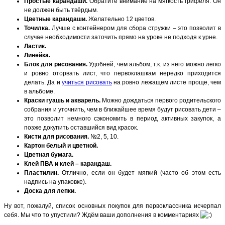
Простые карандаши.
Обратите внимание на мягкость грифеля. Он
не должен быть твёрдым.
Цветные карандаши.
Желательно 12 цветов.
Точилка.
Лучше с контейнером для сбора стружки – это позволит в
случае необходимости заточить прямо на уроке не подходя к урне.
Ластик.
Линейка.
Блок для рисования.
Удобней, чем альбом, т.к. из него можно легко
и ровно оторвать лист, что первоклашкам нередко приходится
делать. Да и
учиться рисовать
на ровно лежащем листе проще, чем
в альбоме.
Краски гуашь и акварель.
Можно дождаться первого родительского
собрания и уточнить, чем в ближайшее время будут рисовать дети –
это позволит немного сэкономить в период активных закупок, а
позже докупить оставшийся вид красок.
Кисти для рисования.
№2, 5, 10.
Картон белый и цветной.
Цветная бумага.
Клей ПВА и клей – карандаш.
Пластилин.
Отлично, если он будет мягкий (часто об этом есть
надпись на упаковке).
Доска для лепки.
Ну вот, пожалуй, список основных покупок для первоклассника исчерпал
себя. Мы что то упустили? Ждём ваши дополнения в комментариях