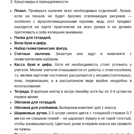
Канцтовары и принадлежности.
Пенал.
Проверьте наличие всех необходимых отделений. Лучше,
если на пенале не будет броских отвлекающих рисунков —
особенно с мультипликационными героями, ведь этот предмет
находится на парте практически на всех уроках и не должен
притягивать к себе излишнее внимание.
Папка для тетрадей.
Веер букв и цифр.
Набор геометрических фигур.
Счётные палочки.
Зачастую они идут в комплекте с
геометрическим набором.
Касса букв и цифр.
Хотя её необходимость стоит уточнить у
учителя. Многие учителя отказываются от работы с этим пособием,
т.к. мелкие карточки постоянно рассыпаются у несамостоятельных,
пока, первоклашек, а в рассыпанном виде крайне неудобны в
использовании.
Тетради.
В крупную клетку и косую линейку хотя бы по 3-4 штуки на
первое время.
Обложки для тетрадей.
Обложки для учебников.
Выбираем комплект для 1 класса.
Шариковые ручки.
2-3 штуки синего цвета с толщиной стержня 0,7
мм (он не слишком тонкий – не царапает бумагу и не такой толстый,
чтобы размазываться). Цветные ручки в первом классе как правило
не нужны.