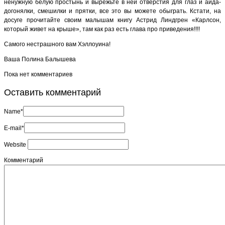
ненужную белую простынь и вырежьте в ней отверстия для глаз и айда-
догонялки, смешилки и прятки, все это вы можете обыграть. Кстати, на
досуге прочитайте своим малышам книгу Астрид Линдгрен «Карлсон,
который живет на крыше», там как раз есть глава про приведения!!!!
Самого нестрашного вам Хэллоуина!
Ваша Полина Балышева
Пока нет комментариев
Оставить комментарий
Name*
E-mail*
Website
Комментарий