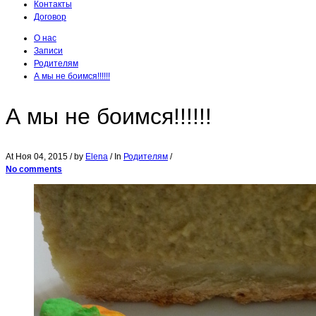
Контакты
Договор
О нас
Записи
Родителям
А мы не боимся!!!!!!
А мы не боимся!!!!!!
At
Ноя 04, 2015
/ by
Elena
/ In
Родителям
/
No comments