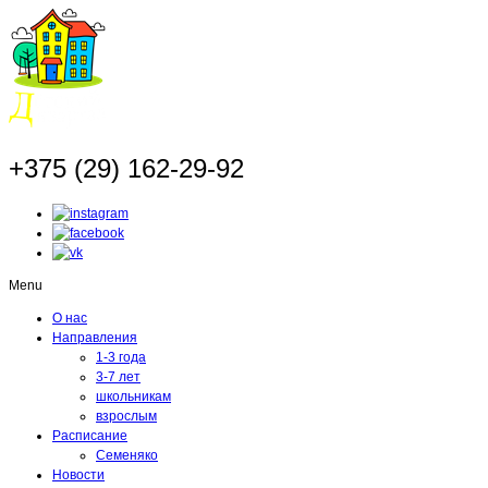
+375 (29) 162-29-92
Menu
О нас
Направления
1-3 года
3-7 лет
школьникам
взрослым
Расписание
Семеняко
Новости