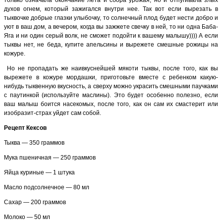
духов огнем, который зажигался внутри нее. Так вот если вырезать в
тыквочке добрые глазки улыбочку, то солнечный плод будет нести добро и
уют в ваш дом, а вечером, когда вы зажжете свечку в ней, то ни одна Баба-
Яга и ни один серый волк, не сможет подойти к вашему малышу)))) А если
тыквы нет, не беда, купите апельсины и вырежете смешные рожицы на
кожуре.
Но не пропадать же наивкуснейшей мякоти тыквы, после того, как вы
вырежете в кожуре мордашки, приготовьте вместе с ребенком какую-
нибудь тыквенную вкусность, а сверху можно украсить смешными паучками
с паутинкой (используйте маслины). Это будет особенно полезно, если
ваш малыш боится насекомых, после того, как он сам их смастерит или
изобразит-страх уйдет сам собой.
Рецепт Кексов
Тыква — 350 граммов
Мука пшеничная — 250 граммов
Яйца куриные — 1 штука
Масло подсолнечное — 80 мл
Сахар — 200 граммов
Молоко — 50 мл