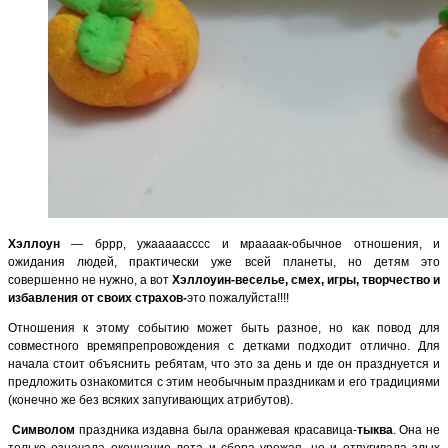
Хэллоун
— бррр, ужааааасссс и мраааак-обычное отношения, и
ожидания людей, практически уже всей планеты, но детям это
совершенно не нужно, а вот
Хэллоуин-веселье, смех, игры, творчество и
избавления от своих страхов-
это пожалуйста!!!!
Отношения к этому событию может быть разное, но как повод для
совместного времяпрепровождения с детками подходит отлично. Для
начала стоит объяснить ребятам, что это за день и где он празднуется и
предложить ознакомится с этим необычным праздникам и его традициями
(конечно же без всяких запугивающих атрибутов).
Символом
праздника издавна была оранжевая красавица-
тыква
. Она не
только означала окончание лета и сбора урожая, но и отпугивала злых