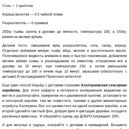
Соль — 1 щепотка
Корица молотая — 0.5 чайной ложки
Разрыхлитель — 6 граммов
200гр тыквы запечь в духовке до мягкости, температура 180, а 150гр,
режем на мелкие кубики.
Делаем тесто: смешиваем муку, разрыхлитель, соль, сахар, корицу.
Отдельно взбиваем мягкую тыкву, яйца, молоко и растительное масло.
Получившеюся жидкость вливаем в муку и быстро перемешав, добавляем
мелкие кубики тыквы и раскладываем по емкостям, отправляем все в
духовку на 20 минут, при температуре 230, а затем уменьшаем
температуру до 180 и печем еще 10 минут, украшаем (обязательно с
детьми!) И наслаждаемся! Приятного аппетита!
Еще один способ борьбы с детскими страхами
Хэллоуновская сенсорная
коробочка
. Для этого найдите в интернете изображения ведьмочки на
метле и распечатайте, прикрепив ее к деревянной палочке, установите ее
в сенсорной коробке, там же поместите, тыковки и другие миниатюрные
атрибуты Хэллоуина. Все это разместите на одной половине коробке, а на
второй сделайте светлый фон, добрую фею и цветущие деревья, посадите
различных животных.
И обыграйте сценку, где ДОБРО побеждает ЗЛО.
А для веселья и задора, поиграйте с детками в привидений. Возьмите