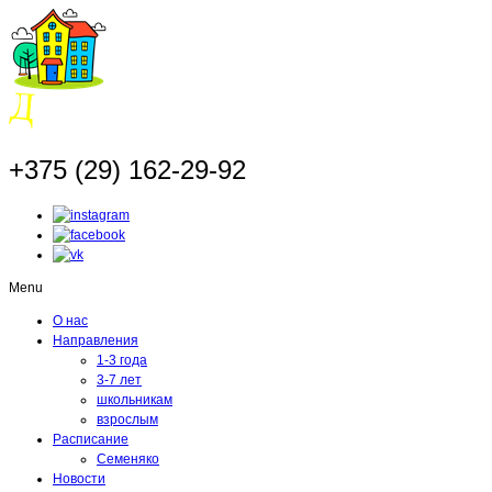
+375 (29) 162-29-92
Menu
О нас
Направления
1-3 года
3-7 лет
школьникам
взрослым
Расписание
Семеняко
Новости