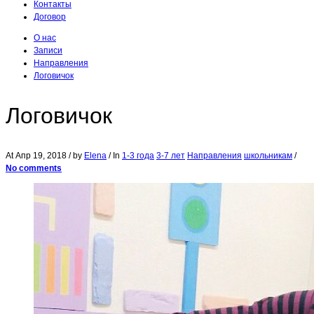
Контакты
Договор
О нас
Записи
Направления
Логовичок
Логовичок
At
Апр 19, 2018
/ by
Elena
/ In
1-3 года
3-7 лет
Направления
школьникам
/
No comments