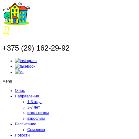
+375 (29) 162-29-92
Menu
О нас
Направления
1-3 года
3-7 лет
школьникам
взрослым
Расписание
Семеняко
Новости