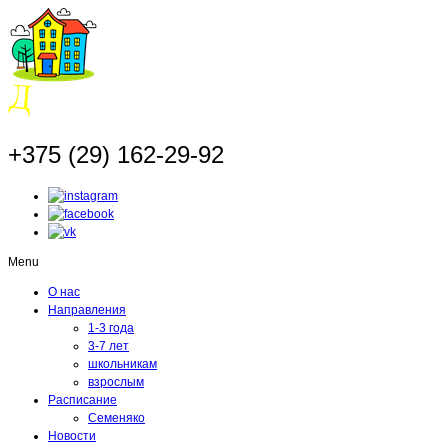
+375 (29) 162-29-92
Menu
О нас
Направления
1-3 года
3-7 лет
школьникам
взрослым
Расписание
Семеняко
Новости