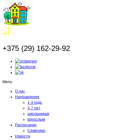
+375 (29) 162-29-92
Menu
О нас
Направления
1-3 года
3-7 лет
школьникам
взрослым
Расписание
Семеняко
Новости