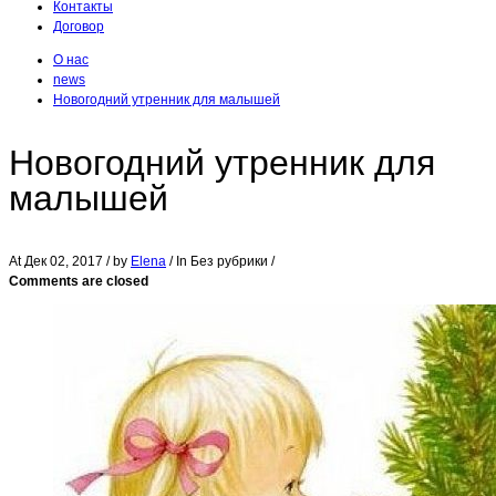
Контакты
Договор
О нас
news
Новогодний утренник для малышей
Новогодний утренник для
малышей
At
Дек 02, 2017
/ by
Elena
/ In Без рубрики /
Comments are closed