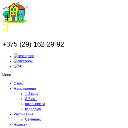
+375 (29) 162-29-92
Menu
О нас
Направления
1-3 года
3-7 лет
школьникам
взрослым
Расписание
Семеняко
Новости