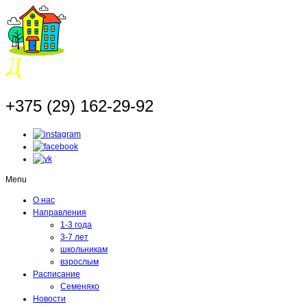
+375 (29) 162-29-92
Menu
О нас
Направления
1-3 года
3-7 лет
школьникам
взрослым
Расписание
Семеняко
Новости