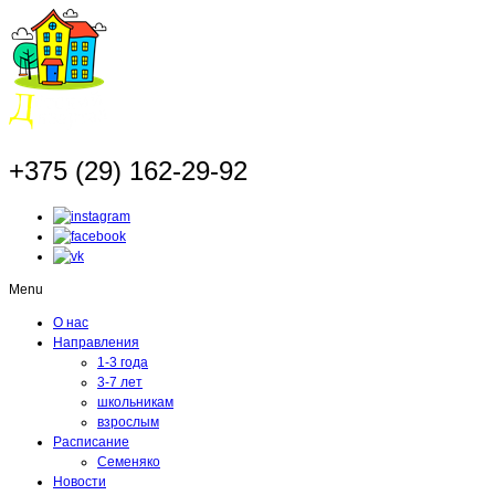
+375 (29) 162-29-92
Menu
О нас
Направления
1-3 года
3-7 лет
школьникам
взрослым
Расписание
Семеняко
Новости