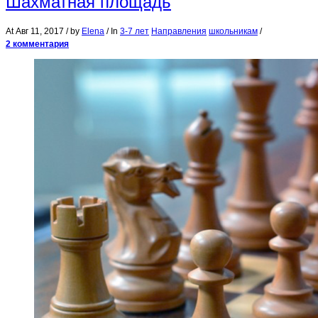
Шахматная площадь
At
Авг 11, 2017
/ by
Elena
/ In
3-7 лет
Направления
школьникам
/
2 комментария