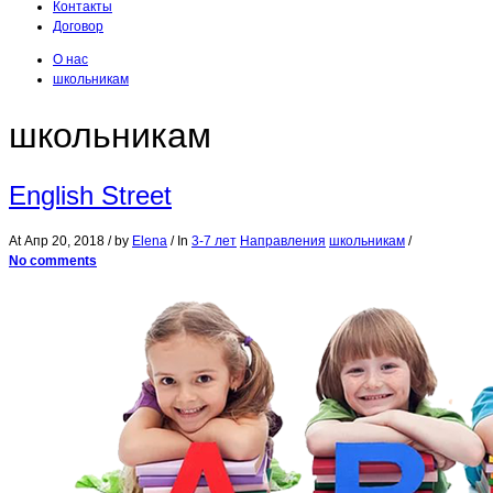
Контакты
Договор
О нас
школьникам
школьникам
English Street
At
Апр 20, 2018
/ by
Elena
/ In
3-7 лет
Направления
школьникам
/
No comments