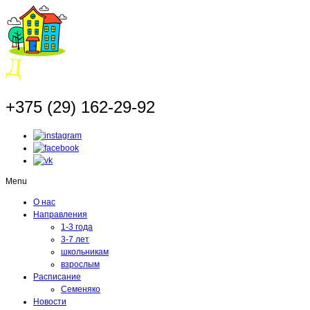
+375 (29) 162-29-92
Menu
О нас
Направления
1-3 года
3-7 лет
школьникам
взрослым
Расписание
Семеняко
Новости