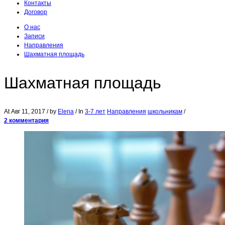
Контакты
Договор
О нас
Записи
Направления
Шахматная площадь
Шахматная площадь
At
Авг 11, 2017
/ by
Elena
/ In
3-7 лет
Направления
школьникам
/
2 комментария