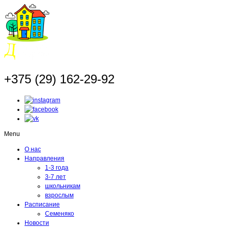
+375 (29) 162-29-92
Menu
О нас
Направления
1-3 года
3-7 лет
школьникам
взрослым
Расписание
Семеняко
Новости