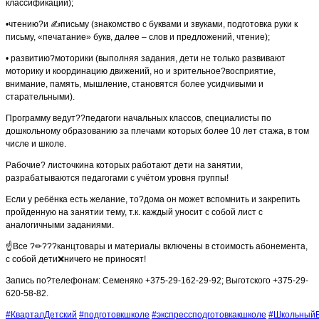
классификации);
•чтению
?
и
✍
письму (знакомство с буквами и звуками, подготовка руки к
письму, «печатание» букв, далее – слов и предложений, чтение);
• развитию
?
моторики (выполняя задания, дети не только развивают
моторику и координацию движений, но и зрительное
?
восприятие,
внимание, память, мышление, становятся более усидчивыми и
старательными).
Программу ведут
?
?
педагоги начальных классов, специалисты по
дошкольному образованию за плечами которых более 10 лет стажа, в том
числе и школе.
Рабочие
?
листочкина которых работают дети на занятии,
разрабатываются педагогами с учётом уровня группы!
Если у ребёнка есть желание, то
?
дома он может вспомнить и закрепить
пройденную на занятии тему, т.к. каждый уносит с собой лист с
аналогичными заданиями.
☝
Все
?
✏
?
?
?
канцтовары и материалы включены в стоимость абонемента,
с собой дети
❌
ничего не приносят!
Запись по
?
телефонам: Семеняко +375-29-162-29-92; Выготского +375-29-
620-58-82.
#
КварталДетский
#
подготовкшколе
#
экспрессподготовкакшколе
#
ШкольныйБ